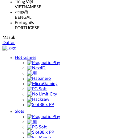
Tiếng Việt
VIETNAMESE
বাংলাদেশী
BENGALI
Português
PORTUGESE
Masuk
Daftar
Hot Games
Slots