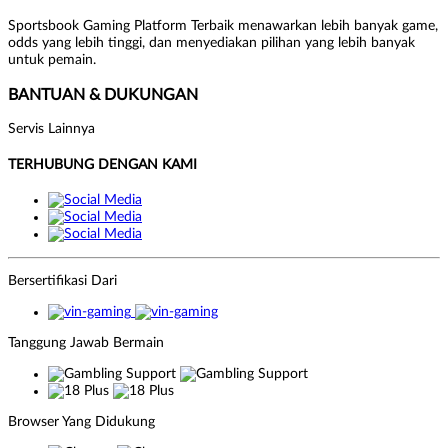
Sportsbook Gaming Platform Terbaik menawarkan lebih banyak game,
odds yang lebih tinggi, dan menyediakan pilihan yang lebih banyak
untuk pemain.
BANTUAN & DUKUNGAN
Servis Lainnya
TERHUBUNG DENGAN KAMI
Bersertifikasi Dari
Tanggung Jawab Bermain
Browser Yang Didukung