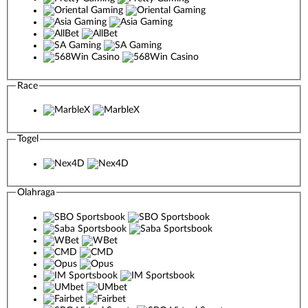
Race
Togel
Olahraga