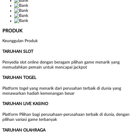
PRODUK
Keunggulan Produk
TARUHAN SLOT
Penyedia slot online dengan beragam pilihan game menarik yang
memudahkan pemain untuk mencapai jackpot
TARUHAN TOGEL
Platform togel yang menarik dari perusahan terbaik di dunia yang
menawarkan hadiah kemenangan besar
TARUHAN LIVE KASINO
Platform Pilihan bagi perusahaan-perusahaan terbaik di dunia, dengan
pilihan variasi game terbanyak
TARUHAN OLAHRAGA