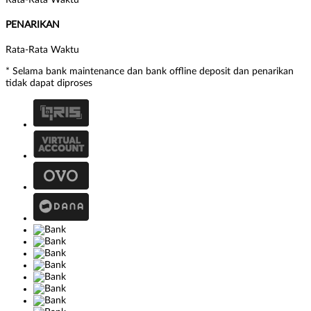
Rata-Rata Waktu
PENARIKAN
Rata-Rata Waktu
* Selama bank maintenance dan bank offline deposit dan penarikan
tidak dapat diproses