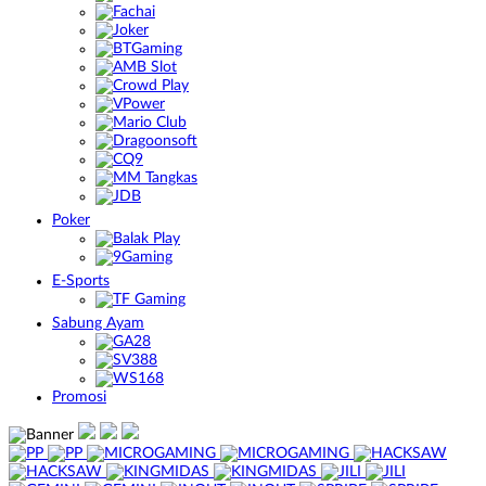
Poker
E-Sports
Sabung Ayam
Promosi