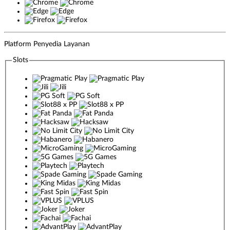
Platform Penyedia Layanan
Slots