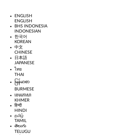
ENGLISH
ENGLISH
BHS INDONESIA
INDONESIAN
한국어
KOREAN
中文
CHINESE
日本語
JAPANESE
ไทย
THAI
မြန်မာစာ
BURMESE
ខេមរភាសា
KHMER
हिन्दी
HINDI
தமிழ்
TAMIL
తెలుగు
TELUGU