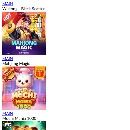
MAIN
Wukong - Black Scatter
MAIN
Mahjong Magic
MAIN
Mochi Mania 1000