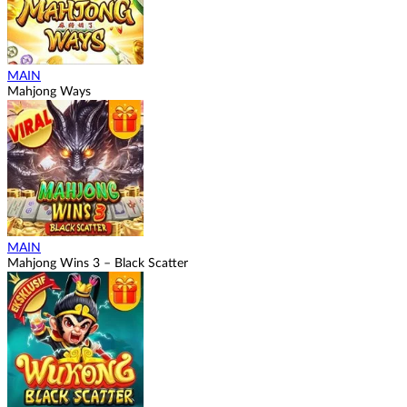
MAIN
Mahjong Ways
MAIN
Mahjong Wins 3 – Black Scatter