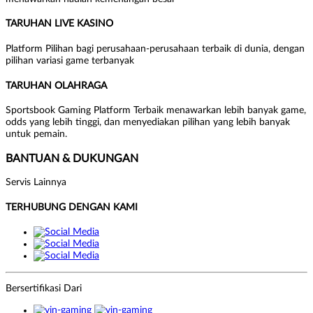
TARUHAN LIVE KASINO
Platform Pilihan bagi perusahaan-perusahaan terbaik di dunia, dengan
pilihan variasi game terbanyak
TARUHAN OLAHRAGA
Sportsbook Gaming Platform Terbaik menawarkan lebih banyak game,
odds yang lebih tinggi, dan menyediakan pilihan yang lebih banyak
untuk pemain.
BANTUAN & DUKUNGAN
Servis Lainnya
TERHUBUNG DENGAN KAMI
Bersertifikasi Dari