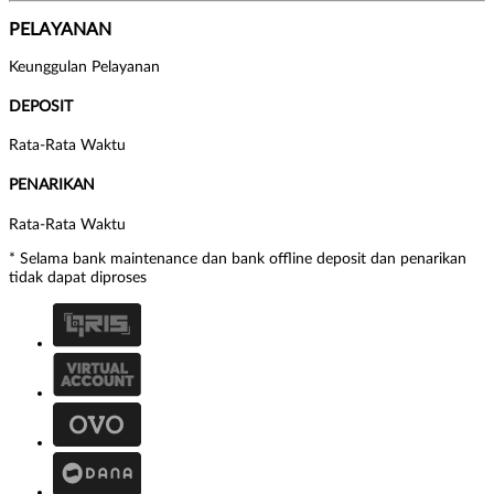
PELAYANAN
Keunggulan Pelayanan
DEPOSIT
Rata-Rata Waktu
PENARIKAN
Rata-Rata Waktu
* Selama bank maintenance dan bank offline deposit dan penarikan
tidak dapat diproses