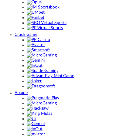
Crash Game
Arcade