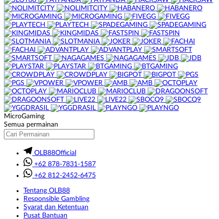
MicroGaming
Semua permainan
OLB88Official
+62 878-7831-1587
+62 812-2452-6475
Tentang OLB88
Responsible Gambling
Syarat dan Ketentuan
Pusat Bantuan